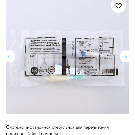
Система инфузионная стерильная для переливания
Ми
растворов 50шт Германия
ди