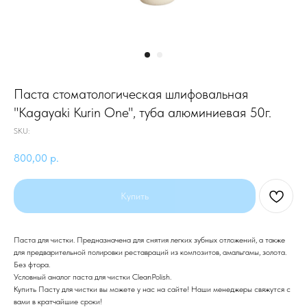
Паста стоматологическая шлифовальная
"Kagayaki Kurin One", туба алюминиевая 50г.
SKU:
800,00
р.
Купить
Паста для чистки. Предназначена для снятия легких зубных отложений, а также
для предварительной полировки реставраций из композитов, амальгамы, золота.
Без фтора.
Условный аналог паста для чистки CleanPolish.
Купить Пасту для чистки вы можете у нас на сайте! Наши менеджеры свяжутся с
вами в кратчайшие сроки!