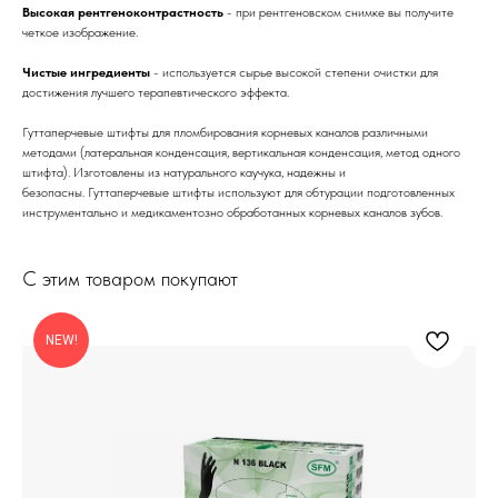
Высокая рентгеноконтрастность
- при рентгеновском снимке вы получите
четкое изображение.
Чистые ингредиенты
- используется сырье высокой степени очистки для
достижения лучшего терапевтического эффекта.
Гуттаперчевые штифты для пломбирования корневых каналов различными
методами (латеральная конденсация, вертикальная конденсация, метод одного
штифта). Изготовлены из натурального каучука, надежны и
безопасны. Гуттаперчевые штифты используют для обтурации подготовленных
инструментально и медикаментозно обработанных корневых каналов зубов.
С этим товаром покупают
NEW!