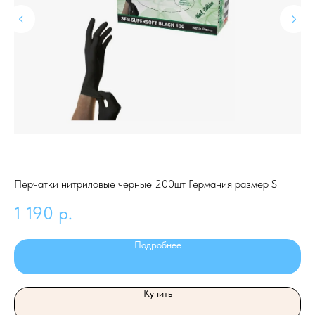
Перчатки нитриловые черные 200шт Германия размер S
По
1 190
р.
1
Подробнее
Купить