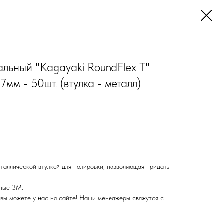
льный "Kagayaki RoundFlex Т"
7мм - 50шт. (втулка - металл)
таллической втулкой для полировки, позволяющая придать
ьные 3М.
вы можете у нас на сайте! Наши менеджеры свяжутся с