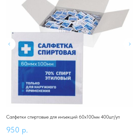
Салфетки спиртовые для инъекций 60х100мм 400шт/уп
Ва
950
р.
5