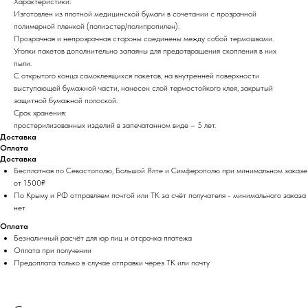
Характеристики:
Изготовлен из плотной медицинской бумаги в сочетании с прозрачной
полимерной пленкой (полиэстер/полипропилен).
Прозрачная и непрозрачная стороны соединены между собой термошвами.
Уголки пакетов дополнительно запаяны для предотвращения скопления в них
пыли.
С открытого конца самоклеящихся пакетов, на внутренней поверхности
выступающей бумажной части, нанесен слой термостойкого клея, закрытый
защитной бумажной полоской.
Срок хранения:
простерилизованных изделий в запечатанном виде – 5 лет.
Доставка
Оплата
Доставка
Бесплатная по Севастополю, Большой Ялте и Симферополю при минимальном заказе
от 1500₽
По Крыму и РФ отправляем почтой или ТК за счёт получателя - минимального заказа
нет
Оплата
Безналичный расчёт для юр лиц и отсрочка платежа
Оплата при получении
Предоплата только в случае отправки через ТК или почту