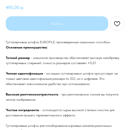
495,00
р.
Купить
Гуттаперчивые штифты EUROFILE, произведенные машинным способом.
Основные преимущества:
Точный размер
- машинное производство обеспечивает высокую калибровку
гуттаперчевых стержней: точность размеров составляет ±0,01
Четкая идентификация
- на нашем гуттаперчевом штифте присутствует не
только цветовая идентификация размера по ISO, но и цифровая. Это
обеспечивает максимальное удобство при использовании.
Высокая рентгеноконтрастность
- при рентгеновском снимке вы получите
четкое изображение.
Чистые ингредиенты
- используется сырье высокой степени очистки для
достижения лучшего терапевтического эффекта.
Гуттаперчевые штифты для пломбирования корневых каналов различными