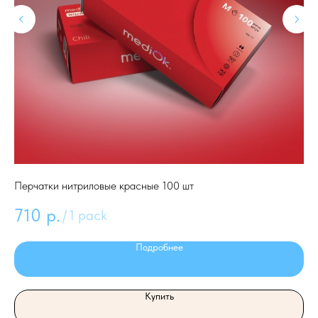
Перчатки нитриловые красные 100 шт
По
710
р.
2
/
1 pack
Подробнее
Купить