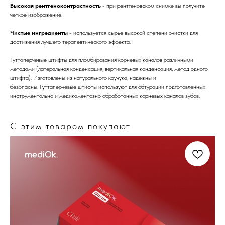
Высокая рентгеноконтрастность
- при рентгеновском снимке вы получите
четкое изображение.
Чистые ингредиенты
- используется сырье высокой степени очистки для
достижения лучшего терапевтического эффекта.
Гуттаперчевые штифты для пломбирования корневых каналов различными
методами (латеральная конденсация, вертикальная конденсация, метод одного
штифта). Изготовлены из натурального каучука, надежны и
безопасны. Гуттаперчевые штифты используют для обтурации подготовленных
инструментально и медикаментозно обработанных корневых каналов зубов.
С этим товаром покупают