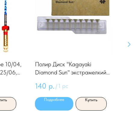
е 10/04,
Полир Диск "Kagayaki
Пол
 25/06,
Diamond Sun" экстрамелкий
Enf
(желтый) 1шт
140
р.
29
/
1 pc
Подробнее
пить
Купить