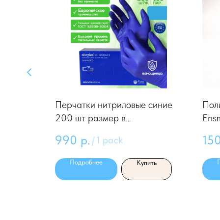
румент
Перчатки нитриловые синие
Пол
чей
200 шт размер в
Ensm
ассортименте. Европа
мет
990
р.
15
/
1 pack
Подробнее
ить
Купить