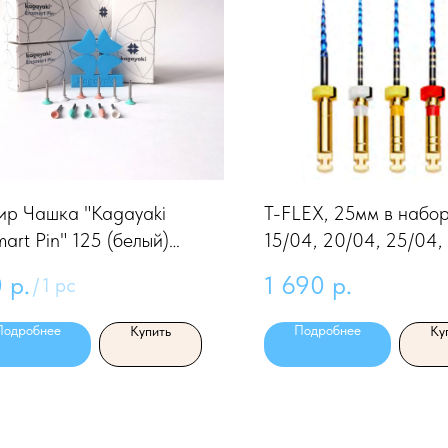
ир Чашка "Kagayaki
T-FLEX, 25мм в набор
art Pin" 125 (белый)
15/04, 20/04, 25/04,
алл
никель-титан 5шт
0
р.
1 690
р.
/
1 pc
Подробнее
Подробнее
Купить
Ку