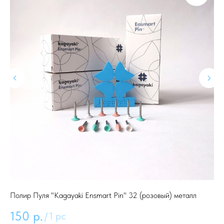
Полир Пуля "Kagayaki Ensmart Pin" 32 (розовый) металл
По
150
р.
9
/
1 pc