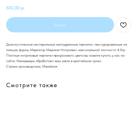
610,00
р.
Купить
Диагностические нестерильные неопудренные перчатки, текстурированные на
пальцах фирмы Меркатор Медикал Нитрилекс максимальной плотности 4,0гр.
Плотные нитриловые перчатки яркорозового цвета вы можете купить у нас на
сайте. Менеджеры обработают ваш заказ в кратчайшие сроки.
Страна производитель: Малайзия
Смотрите также